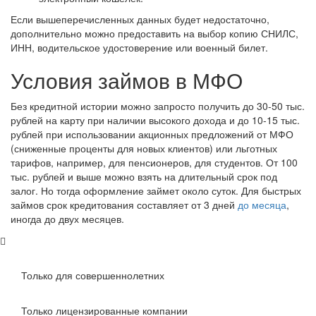
иван
Если вышеперечисленных данных будет недостаточно,
Заём мне одобрили не так быстро как я
дополнительно можно предоставить на выбор копию СНИЛС,
хотел, но это меня не сильно
ИНН, водительское удостоверение или военный билет.
напрягло.Ну в общем этой конторой я
остался доволен....
Условия займов в МФО
Без кредитной истории можно запросто получить до 30-50 тыс.
рублей на карту при наличии высокого дохода и до 10-15 тыс.
рублей при использовании акционных предложений от МФО
(сниженные проценты для новых клиентов) или льготных
тарифов, например, для пенсионеров, для студентов. От 100
тыс. рублей и выше можно взять на длительный срок под
залог. Но тогда оформление займет около суток. Для быстрых
займов срок кредитования составляет от 3 дней
до месяца
,
иногда до двух месяцев.
Только для совершеннолетних
Только лицензированные компании