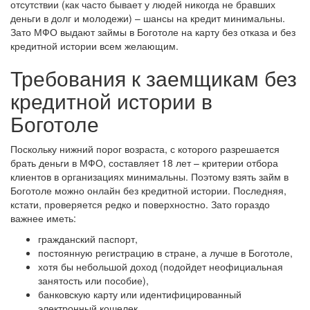
отсутствии (как часто бывает у людей никогда не бравших
взаймы без всяких проблем и
деньги в долг и молодежи) – шансы на кредит минимальны.
поручителей. Ни разу банк меня не
Зато МФО выдают займы в Боготоле на карту без отказа и без
подводил и не...
кредитной истории всем желающим.
Требования к заемщикам без
кредитной истории в
Боготоле
Богдан
Поскольку нижний порог возраста, с которого разрешается
брать деньги в МФО, составляет 18 лет – критерии отбора
Просрочил свой кредит взятый в банке и
клиентов в организациях минимальны. Поэтому взять займ в
все.. Испортил свою кредитную
Боготоле можно онлайн без кредитной истории. Последняя,
историю. Ни один кредит не дал. Такое
кстати, проверяется редко и поверхностно. Зато гораздо
ощущение , что...
важнее иметь:
гражданский паспорт,
постоянную регистрацию в стране, а лучше в Боготоле,
хотя бы небольшой доход (подойдет неофициальная
занятость или пособие),
банковскую карту или идентифицированный
электронный кошелек.