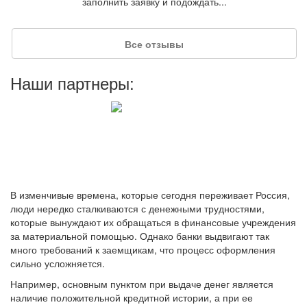
заполнить заявку и подождать...
Все отзывы
Наши партнеры:
Макм
Обращался в МаниМен за
микрозаймом, так как срочно
понадобились деньги на оплату услуг.
Остался доволен, мне мгновенно...
В изменчивые времена, которые сегодня переживает Россия,
люди нередко сталкиваются с денежными трудностями,
которые вынуждают их обращаться в финансовые учреждения
за материальной помощью. Однако банки выдвигают так
много требований к заемщикам, что процесс оформления
сильно усложняется.
Максим
Например, основным пунктом при выдаче денег является
наличие положительной кредитной истории, а при ее
Отличный банк. Постоянно беру деньги