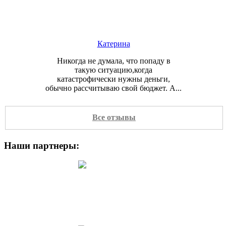
Катерина
Никогда не думала, что попаду в
такую ситуацию,когда
катастрофически нужны деньги,
обычно рассчитываю свой бюджет. А...
Все отзывы
Наши партнеры:
иван
Друзья рассказывали брали взаймы в
этой компании и остались
удовлетворенными. Я тоже
попробовал И на самом деле не...