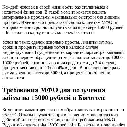
Каждый человек в своей жизни хоть раз сталкивался с
нехваткой финансов. В такой момент хочется решить
материальные проблемы максимально быстро и без лишних
проблем. Именно это предлагают своим клиентам МФО, в
которых можно срочно получить займ в размере 15000 рублей
в Боготоле на карту или эл. кошелек без отказа.
Вячеслав
Условия таких сделок довольно просты. Лимиты суммы,
сроки и проценты применяются в каждом случае
Очень понравилась работа данной
индивидуально. В усредненном варианте параметры выглядят
компании! Возникла проблема с
так: при первом обращении размер займа составляет до 10000-
деньгами абсолютно в чужом городе,
15000 рублей, срок пользования средствами до 3-4 недель,
перевод ждать дого а...
процентная ставка от 1% до 4% в день. В последующие разы
сумма увеличивается до 50000, а проценты постепенно
снижаются.
Требования МФО для получения
займа на 15000 рублей в Боготоле
Компании выдают деньги всем обратившимся с вероятностью
maxim161991
95-99%. Отказы случаются при выявлении мошеннических
действий или несоответствия клиента требованиям МФО.
Недавно брал кредит. Оформили
Ведь чтобы взять займ 15000 рублей в Боготоле мгновенно без
быстро и без всяких проблем. Пока