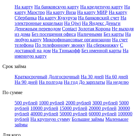
На карту
На банковскую карту
На кредитную карту
На
карту Маэстро
На карту Виза
На карту МИР
На карту
Сбербанка
На карту Кукуруза
На банковский счет
На
электронные кошельки
На Qiwi
На Яндекс Деньги
Денежным переводом
Contact
Золотая Корона
Не выходя
из дома
Без посещения офиса
Наличными
Без карты
На
любую карту
Микрофинансовые организации
На счет
телефона
По телефонному звонку
На сберкнижку
С
доставкой на дом
На Тинькофф
Без именной карты
На
именную карту
Срок займа
Краткосрочный
Долгосрочный
На 30 дней
На 60 дней
На 90 дней
На полгода
На год
До зарплаты
На неделю
По сумме
500 рублей
1000 рублей
2000 рублей
3000 рублей
5000
рублей
10000 рублей
15000 рублей
20000 рублей
30000
рублей
40000 рублей
50000 рублей
60000 рублей
100000
рублей
На крупную сумму
Большие займы
Маленькие
займы
Для кого