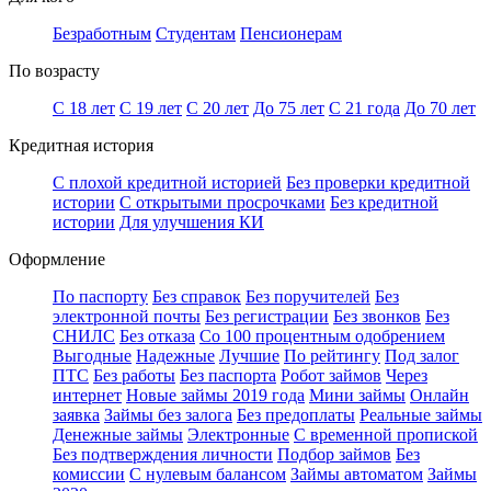
Безработным
Студентам
Пенсионерам
По возрасту
С 18 лет
С 19 лет
С 20 лет
До 75 лет
С 21 года
До 70 лет
Кредитная история
С плохой кредитной историей
Без проверки кредитной
истории
С открытыми просрочками
Без кредитной
истории
Для улучшения КИ
Оформление
По паспорту
Без справок
Без поручителей
Без
электронной почты
Без регистрации
Без звонков
Без
СНИЛС
Без отказа
Со 100 процентным одобрением
Выгодные
Надежные
Лучшие
По рейтингу
Под залог
ПТС
Без работы
Без паспорта
Робот займов
Через
интернет
Новые займы 2019 года
Мини займы
Онлайн
заявка
Займы без залога
Без предоплаты
Реальные займы
Денежные займы
Электронные
С временной пропиской
Без подтверждения личности
Подбор займов
Без
комиссии
С нулевым балансом
Займы автоматом
Займы