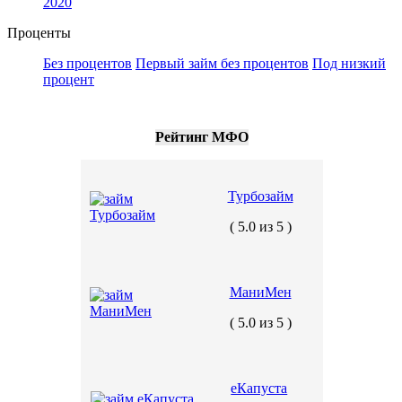
2020
Проценты
Без процентов
Первый займ без процентов
Под низкий
процент
Рейтинг МФО
Турбозайм
( 5.0 из 5 )
МаниМен
( 5.0 из 5 )
еКапуста