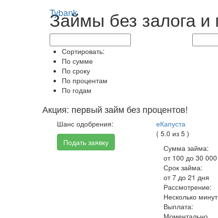
Tybank
Займы без залога и
Сортировать:
По сумме
По сроку
По процентам
По годам
Акция: первый займ без процентов!
Шанс одобрения:
еКапуста
( 5.0 из 5 )
Подать заявку
Сумма займа:
от 100 до 30 000
Срок займа:
от 7 до 21 дня
Рассмотрение:
Несколько минут
Выплата:
Моментально