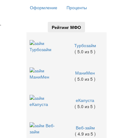
Оформление
Проценты
,
Рейтинг МФО
Турбозайм
( 5.0 из 5 )
МаниМен
( 5.0 из 5 )
еКапуста
( 5.0 из 5 )
Веб-займ
( 4.9 из 5 )