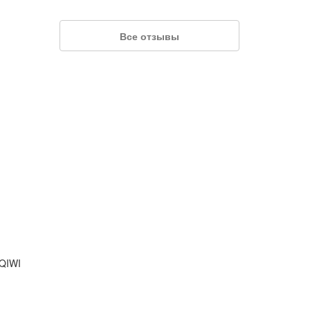
Все отзывы
Ольга
Отличная микрофинансовая
организация. Не хватило денег,
пришлось обратиться. Быстро деньги
были у меня в кармане....
 QIWI
Максим
Отличный банк. Постоянно беру деньги
взаймы без всяких проблем и