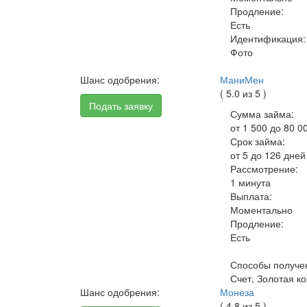
Продление:
Есть
Идентификация:
Фото
Шанс одобрения:
МаниМен
( 5.0 из 5 )
Подать заявку
Сумма займа:
от 1 500 до 80 0
Срок займа:
от 5 до 126 дней
Рассмотрение:
1 минута
Выплата:
Моментально
Продление:
Есть
Способы получе
Счет, Золотая ко
Шанс одобрения:
Монеза
( 4.8 из 5 )